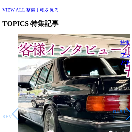
VIEW ALL
整備手帳を見る
TOPICS
特集記事
特集
ブレ
とお
<
NEXT
PREV
>