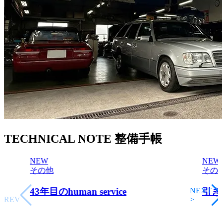
TECHNICAL NOTE
整備手帳
NEW
NEW
その他
その
<
43年目のhuman service
NEXT
引き
PREV
>