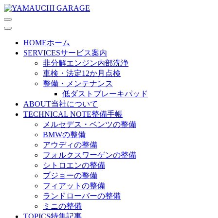
HOME
ホーム
SERVICES
サービス案内
非分解エンジン内部洗浄
車検・法定12か月点検
整備・メンテナンス
低ダストブレーキパッド
ABOUT
当社について
TECHNICAL NOTE
整備手帳
メルセデス・ベンツの整備
BMWの整備
アウディの整備
フォルクスワーゲンの整備
シトロエンの整備
プジョーの整備
フィアットの整備
ランドローバーの整備
ミニの整備
TOPICS
特集記事