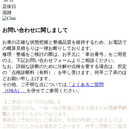
30
31
店休日
混雑
お問い合わせに関しまして
お車の正確な状態把握と整備品質を維持するため、お電話で
の概算見積もりは一律お断りしております。
修理・整備をご検討の際は、お手元に「車台番号」をご用意
の上、下記お問い合わせフォームよりご相談ください。
なお、詳細な診断のために分解や点検を要する場合は、所定
の「点検診断料（有料）」を申し受けます。何卒ご了承のほ
どお願い申し上げます。
その他、ご不明な点については
「よくあるご質問
（Q&A）」
を併せてご参照ください。
【ご来店についてのお願い】
誠に恐縮ながら、一台一台の整備に万全を期すため
完全予約
制
とさせていただいております。
事前のご予約がないご来店や、当日の作業につきましては、
ご対応いたしかねる場合がございます。何卒ご理解とご協力