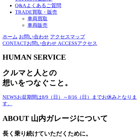
Q&A
よくあるご質問
TRADE
買取・販売
車両買取
車両販売
ホーム
お問い合わせ
アクセスマップ
CONTACT
お問い合わせ
ACCESS
アクセス
HUMAN SERVICE
ク
ル
マ
と
人
と
の
想
い
を
つ
な
ぐ
こ
と
。
NEWS
お盆期間は8/9（日）～8/16（日）までお休みとなりま
す。
ABOUT
山内ガレージについて
長く乗り続けていただくために。