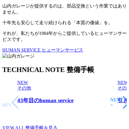
山内ガレージが提供するのは、部品交換という作業ではあり
ません。
十年先も安心して走り続けられる「本質の価値」を。
それが、私たちが1984年からご提供しているヒューマンサー
ビスです。
HUMAN SERVICE
ヒューマンサービス
TECHNICAL NOTE
整備手帳
NEW
NEW
その他
その
<
43年目のhuman service
NEXT
引き
PREV
>
VIEW ALL
整備手帳を見る