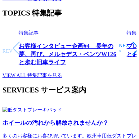
TOPICS
特集記事
特集記事
特集
<
NEXT
お客様インタビュー企画#4 長年の
ブレ
PREV
>
夢、再び。メルセデス・ベンツW126
とお
と歩む旧車ライフ
VIEW ALL
特集記事を見る
SERVICES
サービス案内
ホイールの汚れから解放されませんか？
多くのお客様にお喜び頂いています。欧州車用低ダストブレ