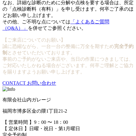
なお、詳細な診断のために分解や点検を要する場合は、所定
の「点検診断料（有料）」を申し受けます。何卒ご了承のほ
どお願い申し上げます。
その他、ご不明な点については
「よくあるご質問
（Q&A）」
を併せてご参照ください。
【ご来店についてのお願い】
誠に恐縮ながら、一台一台の整備に万全を期すため
完全予約
制
とさせていただいております。
事前のご予約がないご来店や、当日の作業につきましては、
ご対応いたしかねる場合がございます。何卒ご理解とご協力
を賜りますようお願い申し上げます。
CONTACT
お問い合わせ
有限会社山内ガレージ
福岡市博多区金の隈1丁目21-2
【 営業時間 】9：00 〜 18：00
【 定休日 】日曜・祝日・第1月曜日
完全予約制