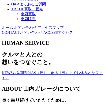
Q&A
よくあるご質問
TRADE
買取・販売
車両買取
車両販売
ホーム
お問い合わせ
アクセスマップ
CONTACT
お問い合わせ
ACCESS
アクセス
HUMAN SERVICE
ク
ル
マ
と
人
と
の
想
い
を
つ
な
ぐ
こ
と
。
NEWS
お盆期間は8/9（日）～8/16（日）までお休みとなりま
す。
ABOUT
山内ガレージについて
長く乗り続けていただくために。