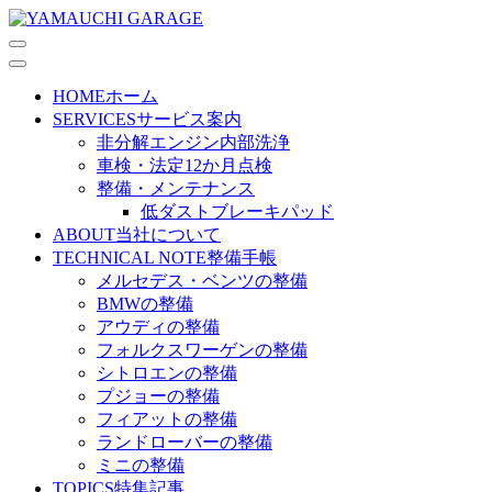
HOME
ホーム
SERVICES
サービス案内
非分解エンジン内部洗浄
車検・法定12か月点検
整備・メンテナンス
低ダストブレーキパッド
ABOUT
当社について
TECHNICAL NOTE
整備手帳
メルセデス・ベンツの整備
BMWの整備
アウディの整備
フォルクスワーゲンの整備
シトロエンの整備
プジョーの整備
フィアットの整備
ランドローバーの整備
ミニの整備
TOPICS
特集記事