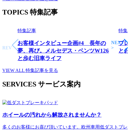
TOPICS
特集記事
特集記事
特集
<
NEXT
お客様インタビュー企画#4 長年の
ブレ
PREV
>
夢、再び。メルセデス・ベンツW126
とお
と歩む旧車ライフ
VIEW ALL
特集記事を見る
SERVICES
サービス案内
ホイールの汚れから解放されませんか？
多くのお客様にお喜び頂いています。欧州車用低ダストブレ