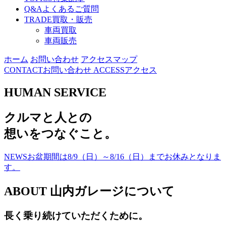
Q&A
よくあるご質問
TRADE
買取・販売
車両買取
車両販売
ホーム
お問い合わせ
アクセスマップ
CONTACT
お問い合わせ
ACCESS
アクセス
HUMAN SERVICE
ク
ル
マ
と
人
と
の
想
い
を
つ
な
ぐ
こ
と
。
NEWS
お盆期間は8/9（日）～8/16（日）までお休みとなりま
す。
ABOUT
山内ガレージについて
長く乗り続けていただくために。