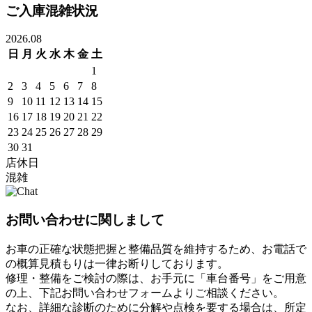
ご入庫混雑状況
2026.08
日
月
火
水
木
金
土
1
2
3
4
5
6
7
8
9
10
11
12
13
14
15
16
17
18
19
20
21
22
23
24
25
26
27
28
29
30
31
店休日
混雑
お問い合わせに関しまして
お車の正確な状態把握と整備品質を維持するため、お電話で
の概算見積もりは一律お断りしております。
修理・整備をご検討の際は、お手元に「車台番号」をご用意
の上、下記お問い合わせフォームよりご相談ください。
なお、詳細な診断のために分解や点検を要する場合は、所定