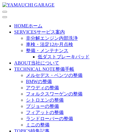
HOME
ホーム
SERVICES
サービス案内
非分解エンジン内部洗浄
車検・法定12か月点検
整備・メンテナンス
低ダストブレーキパッド
ABOUT
当社について
TECHNICAL NOTE
整備手帳
メルセデス・ベンツの整備
BMWの整備
アウディの整備
フォルクスワーゲンの整備
シトロエンの整備
プジョーの整備
フィアットの整備
ランドローバーの整備
ミニの整備
TOPICS
特集記事