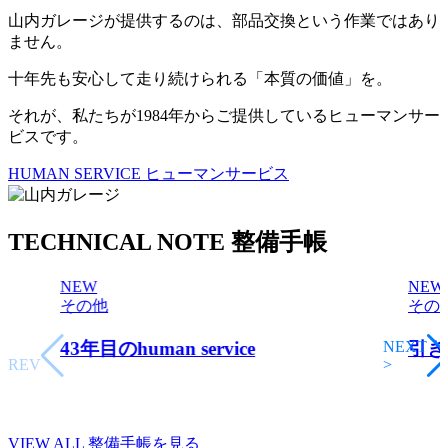
山内ガレージが提供するのは、部品交換という作業ではあり
ません。
十年先も安心して走り続けられる「本質の価値」を。
それが、私たちが1984年からご提供しているヒューマンサー
ビスです。
HUMAN SERVICE
ヒューマンサービス
TECHNICAL NOTE
整備手帳
NEW
NEW
その他
その
<
43年目のhuman service
NEXT
引き
PREV
>
VIEW ALL
整備手帳を見る