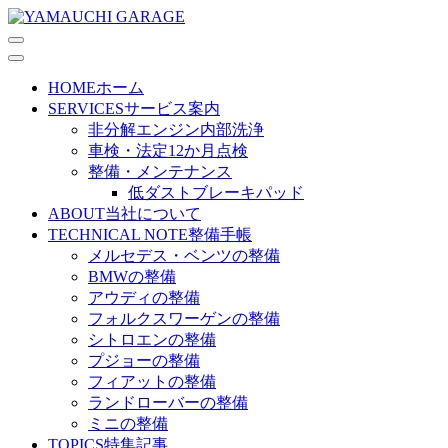
HOME
ホーム
SERVICES
サービス案内
非分解エンジン内部洗浄
車検・法定12か月点検
整備・メンテナンス
低ダストブレーキパッド
ABOUT
当社について
TECHNICAL NOTE
整備手帳
メルセデス・ベンツの整備
BMWの整備
アウディの整備
フォルクスワーゲンの整備
シトロエンの整備
プジョーの整備
フィアットの整備
ランドローバーの整備
ミニの整備
TOPICS
特集記事