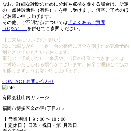
なお、詳細な診断のために分解や点検を要する場合は、所定
の「点検診断料（有料）」を申し受けます。何卒ご了承のほ
どお願い申し上げます。
その他、ご不明な点については
「よくあるご質問
（Q&A）」
を併せてご参照ください。
【ご来店についてのお願い】
誠に恐縮ながら、一台一台の整備に万全を期すため
完全予約
制
とさせていただいております。
事前のご予約がないご来店や、当日の作業につきましては、
ご対応いたしかねる場合がございます。何卒ご理解とご協力
を賜りますようお願い申し上げます。
CONTACT
お問い合わせ
有限会社山内ガレージ
福岡市博多区金の隈1丁目21-2
【 営業時間 】9：00 〜 18：00
【 定休日 】日曜・祝日・第1月曜日