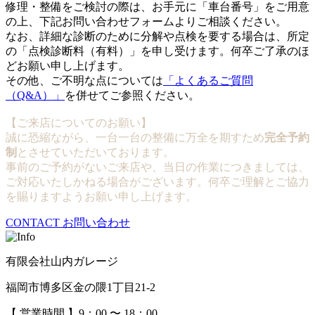
修理・整備をご検討の際は、お手元に「車台番号」をご用意
の上、下記お問い合わせフォームよりご相談ください。
なお、詳細な診断のために分解や点検を要する場合は、所定
の「点検診断料（有料）」を申し受けます。何卒ご了承のほ
どお願い申し上げます。
その他、ご不明な点については
「よくあるご質問
（Q&A）」
を併せてご参照ください。
【ご来店についてのお願い】
誠に恐縮ながら、一台一台の整備に万全を期すため
完全予約
制
とさせていただいております。
事前のご予約がないご来店や、当日の作業につきましては、
ご対応いたしかねる場合がございます。何卒ご理解とご協力
を賜りますようお願い申し上げます。
CONTACT
お問い合わせ
有限会社山内ガレージ
福岡市博多区金の隈1丁目21-2
【 営業時間 】9：00 〜 18：00