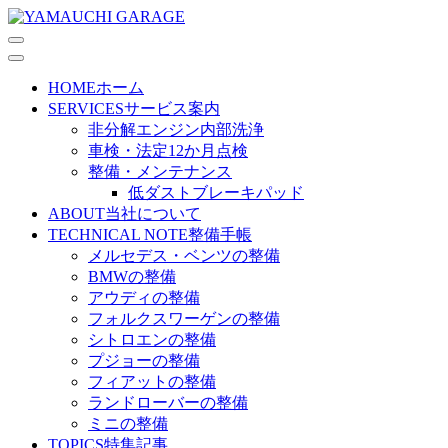
HOME
ホーム
SERVICES
サービス案内
非分解エンジン内部洗浄
車検・法定12か月点検
整備・メンテナンス
低ダストブレーキパッド
ABOUT
当社について
TECHNICAL NOTE
整備手帳
メルセデス・ベンツの整備
BMWの整備
アウディの整備
フォルクスワーゲンの整備
シトロエンの整備
プジョーの整備
フィアットの整備
ランドローバーの整備
ミニの整備
TOPICS
特集記事