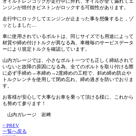
オイルドレンコックが走行中に外れ、オイルが全て漏れてエ
ンジンが焼付きピストンがロックする可能性があります。
走行中にロックしてエンジンが止まった事を想像すると，ゾ
ッとしました…
車に使用されているボルトは、同じサイズでも用途によって
材質や締め付けトルクが異なる為、車種毎のサービスデータ
ーにより規定トルクを確認しています。
山内ガレージでは、小さなボルト一つでも正しく締結されて
いないと故障の原因になる為、全てのボルトを取り付ける際
に必ず手締め→本締め→2度締めの工程で、斜め締め防止や
トルクレンチを使用して閉め忘れ、締め過ぎを防いでおりま
す。
お客様が安心して大事なお車を乗って頂ける様に、これから
も努めて参ります！
山内ガレージ 岩﨑
< PREV
一覧へ戻る