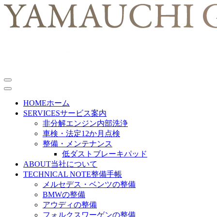
HOME
ホーム
SERVICES
サービス案内
非分解エンジン内部洗浄
車検・法定12か月点検
整備・メンテナンス
低ダストブレーキパッド
ABOUT
当社について
TECHNICAL NOTE
整備手帳
メルセデス・ベンツの整備
BMWの整備
アウディの整備
フォルクスワーゲンの整備