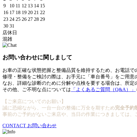
9
10
11
12
13
14
15
16
17
18
19
20
21
22
23
24
25
26
27
28
29
30
31
店休日
混雑
お問い合わせに関しまして
お車の正確な状態把握と整備品質を維持するため、お電話で
修理・整備をご検討の際は、お手元に「車台番号」をご用意
なお、詳細な診断のために分解や点検を要する場合は、所定
その他、ご不明な点については
「よくあるご質問（Q&A）」
【ご来店についてのお願い】
誠に恐縮ながら、一台一台の整備に万全を期すため
完全予約
事前のご予約がないご来店や、当日の作業につきましては、
CONTACT
お問い合わせ