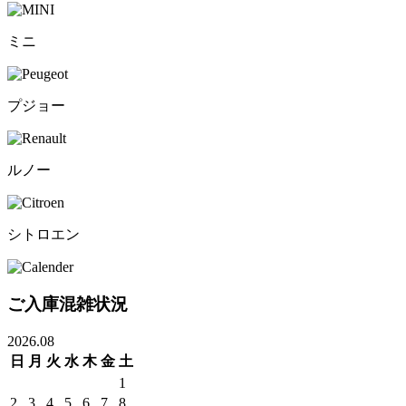
ミニ
プジョー
ルノー
シトロエン
ご入庫混雑状況
2026.08
日
月
火
水
木
金
土
1
2
3
4
5
6
7
8