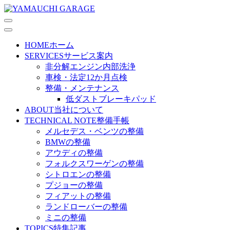
HOME
ホーム
SERVICES
サービス案内
非分解エンジン内部洗浄
車検・法定12か月点検
整備・メンテナンス
低ダストブレーキパッド
ABOUT
当社について
TECHNICAL NOTE
整備手帳
メルセデス・ベンツの整備
BMWの整備
アウディの整備
フォルクスワーゲンの整備
シトロエンの整備
プジョーの整備
フィアットの整備
ランドローバーの整備
ミニの整備
TOPICS
特集記事