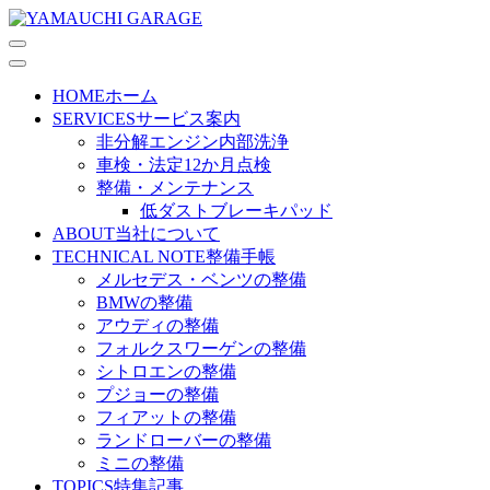
HOME
ホーム
SERVICES
サービス案内
非分解エンジン内部洗浄
車検・法定12か月点検
整備・メンテナンス
低ダストブレーキパッド
ABOUT
当社について
TECHNICAL NOTE
整備手帳
メルセデス・ベンツの整備
BMWの整備
アウディの整備
フォルクスワーゲンの整備
シトロエンの整備
プジョーの整備
フィアットの整備
ランドローバーの整備
ミニの整備
TOPICS
特集記事