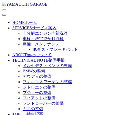
HOME
ホーム
SERVICES
サービス案内
非分解エンジン内部洗浄
車検・法定12か月点検
整備・メンテナンス
低ダストブレーキパッド
ABOUT
当社について
TECHNICAL NOTE
整備手帳
メルセデス・ベンツの整備
BMWの整備
アウディの整備
フォルクスワーゲンの整備
シトロエンの整備
プジョーの整備
フィアットの整備
ランドローバーの整備
ミニの整備
TOPICS
特集記事