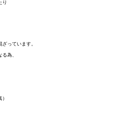
ったり
混ざっています。
なる為、
真）