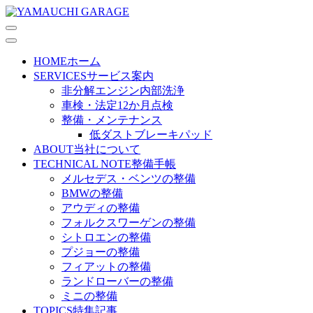
HOME
ホーム
SERVICES
サービス案内
非分解エンジン内部洗浄
車検・法定12か月点検
整備・メンテナンス
低ダストブレーキパッド
ABOUT
当社について
TECHNICAL NOTE
整備手帳
メルセデス・ベンツの整備
BMWの整備
アウディの整備
フォルクスワーゲンの整備
シトロエンの整備
プジョーの整備
フィアットの整備
ランドローバーの整備
ミニの整備
TOPICS
特集記事