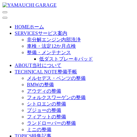
HOME
ホーム
SERVICES
サービス案内
非分解エンジン内部洗浄
車検・法定12か月点検
整備・メンテナンス
低ダストブレーキパッド
ABOUT
当社について
TECHNICAL NOTE
整備手帳
メルセデス・ベンツの整備
BMWの整備
アウディの整備
フォルクスワーゲンの整備
シトロエンの整備
プジョーの整備
フィアットの整備
ランドローバーの整備
ミニの整備
TOPICS
特集記事