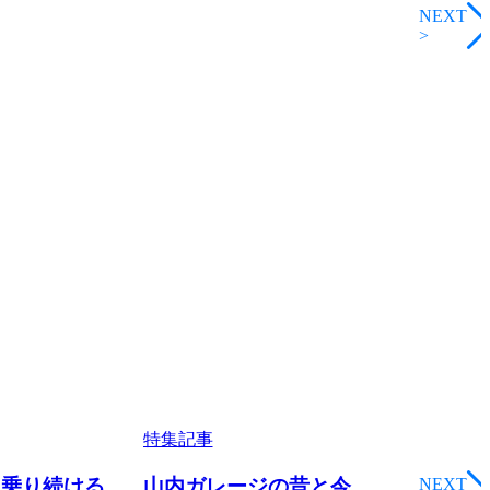
NEXT
>
特集記事
NEXT
「乗り続ける
山内ガレージの昔と今