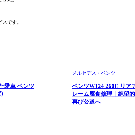
ビスです。
メルセデス・ベンツ
た愛車 ベンツ
ベンツW124 260E リ
)
レーム腐食修理｜絶望的
再び公道へ