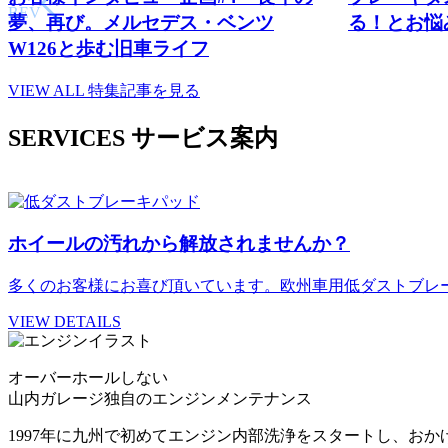
PREV
夢、再び。メルセデス・ベンツ
る！とお悩
W126と歩む旧車ライフ
VIEW ALL
特集記事を見る
SERVICES
サービス案内
ホイールの汚れから解放されませんか？
多くのお客様にお喜び頂いています。欧州車用低ダストブレ
VIEW DETAILS
オーバーホールしない
山内ガレージ独自のエンジンメンテナンス
1997年に九州で初めてエンジン内部洗浄をスタートし、お