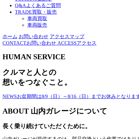
Q&A
よくあるご質問
TRADE
買取・販売
車両買取
車両販売
ホーム
お問い合わせ
アクセスマップ
CONTACT
お問い合わせ
ACCESS
アクセス
HUMAN SERVICE
ク
ル
マ
と
人
と
の
想
い
を
つ
な
ぐ
こ
と
。
NEWS
お盆期間は8/9（日）～8/16（日）までお休みとなりま
ABOUT
山内ガレージについて
長く乗り続けていただくために。
山内ガレージが提供するのは、部品交換という作業ではあり