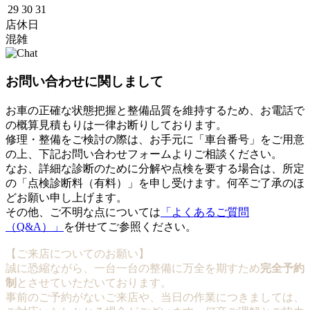
29
30
31
店休日
混雑
お問い合わせに関しまして
お車の正確な状態把握と整備品質を維持するため、お電話で
の概算見積もりは一律お断りしております。
修理・整備をご検討の際は、お手元に「車台番号」をご用意
の上、下記お問い合わせフォームよりご相談ください。
なお、詳細な診断のために分解や点検を要する場合は、所定
の「点検診断料（有料）」を申し受けます。何卒ご了承のほ
どお願い申し上げます。
その他、ご不明な点については
「よくあるご質問
（Q&A）」
を併せてご参照ください。
【ご来店についてのお願い】
誠に恐縮ながら、一台一台の整備に万全を期すため
完全予約
制
とさせていただいております。
事前のご予約がないご来店や、当日の作業につきましては、