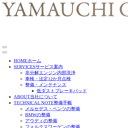
HOME
ホーム
SERVICES
サービス案内
非分解エンジン内部洗浄
車検・法定12か月点検
整備・メンテナンス
低ダストブレーキパッド
ABOUT
当社について
TECHNICAL NOTE
整備手帳
メルセデス・ベンツの整備
BMWの整備
アウディの整備
フォルクスワーゲンの整備