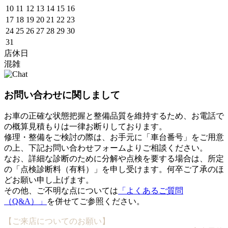
10
11
12
13
14
15
16
17
18
19
20
21
22
23
24
25
26
27
28
29
30
31
店休日
混雑
お問い合わせに関しまして
お車の正確な状態把握と整備品質を維持するため、お電話で
の概算見積もりは一律お断りしております。
修理・整備をご検討の際は、お手元に「車台番号」をご用意
の上、下記お問い合わせフォームよりご相談ください。
なお、詳細な診断のために分解や点検を要する場合は、所定
の「点検診断料（有料）」を申し受けます。何卒ご了承のほ
どお願い申し上げます。
その他、ご不明な点については
「よくあるご質問
（Q&A）」
を併せてご参照ください。
【ご来店についてのお願い】