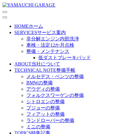
HOME
ホーム
SERVICES
サービス案内
非分解エンジン内部洗浄
車検・法定12か月点検
整備・メンテナンス
低ダストブレーキパッド
ABOUT
当社について
TECHNICAL NOTE
整備手帳
メルセデス・ベンツの整備
BMWの整備
アウディの整備
フォルクスワーゲンの整備
シトロエンの整備
プジョーの整備
フィアットの整備
ランドローバーの整備
ミニの整備
TOPICS
特集記事