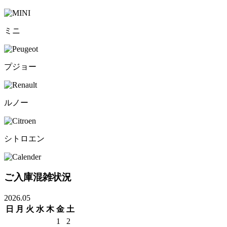
ミニ
プジョー
ルノー
シトロエン
ご入庫混雑状況
2026.05
日
月
火
水
木
金
土
1
2